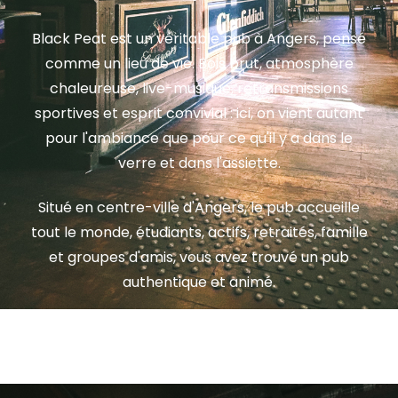
Black Peat est un véritable pub à Angers, pensé
comme un lieu de vie. Bois brut, atmosphère
chaleureuse, live-musique, retransmissions
sportives et esprit convivial : ici, on vient autant
pour l'ambiance que pour ce qu'il y a dans le
verre et dans l'assiette.
Situé en centre-ville d'Angers, le pub accueille
tout le monde, étudiants, actifs, retraités, famille
et groupes d'amis, vous avez trouvé un pub
authentique et animé.